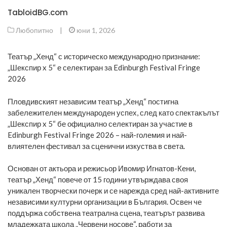
TabloidBG.com
Любопитно
|
юни 1, 2026
Театър „Хенд“ с историческо международно признание:
„Шекспир x 5“ е селектиран за Edinburgh Festival Fringe
2026
Пловдивският независим театър „Хенд“ постигна
забележителен международен успех, след като спектакълът
„Шекспир x 5“ бе официално селектиран за участие в
Edinburgh Festival Fringe 2026 – най-големия и най-
влиятелен фестивал за сценични изкуства в света.
Основан от актьора и режисьор Ивомир Игнатов-Кени,
театър „Хенд“ повече от 15 години утвърждава своя
уникален творчески почерк и се нарежда сред най-активните
независими културни организации в България. Освен че
поддържа собствена театрална сцена, театърът развива
младежката школа „Червени носове“, работи за