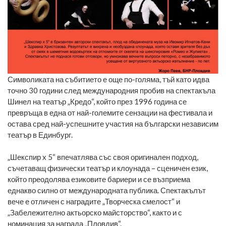
Символиката на събитието е още по-голяма, тъй като идва
точно 30 години след международния пробив на спектакъла
Шинел на театър „Кредо“, който през 1996 година се
превръща в една от най-големите сензации на фестивала и
остава сред най-успешните участия на български независим
театър в Единбург.
„Шекспир x 5“ впечатлява със своя оригинален подход,
съчетаващ физически театър и клоунада – сценичен език,
който преодолява езиковите бариери и се възприема
еднакво силно от международната публика. Спектакълът
вече е отличен с наградите „Творческа смелост“ и
„Забележително актьорско майсторство“, както и с
номинация за награда „Пловдив“.