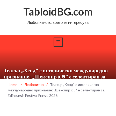
TabloidBG.com
Любопитното, което те интересува
Театър „Хенд“ с историческо международно
признание: „Шекспир x 5“ е селектиран за
Edinburgh Festival Fringe 2026
Home
/
Любопитно
/
Театър „Хенд“ с историческо
международно признание: „Шекспир x 5“ е селектиран за
Edinburgh Festival Fringe 2026