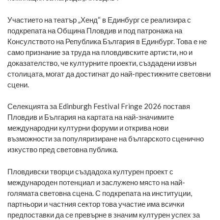
Участието на театър „Хенд“ в Единбург се реализира с
подкрепата на Община Пловдив и под патронажа на
Консулството на Република България в Единбург. Това е не
само признание за труда на пловдивските артисти, но и
доказателство, че културните проекти, създадени извън
столицата, могат да достигнат до най-престижните световни
сцени.
Селекцията за Edinburgh Festival Fringe 2026 поставя
Пловдив и България на картата на най-значимите
международни културни форуми и открива нови
възможности за популяризиране на българското сценично
изкуство пред световна публика.
Пловдивски творци създадоха културен проект с
международен потенциал и заслужено място на най-
голямата световна сцена. С подкрепата на институции,
партньори и частния сектор това участие има всички
предпоставки да се превърне в значим културен успех за