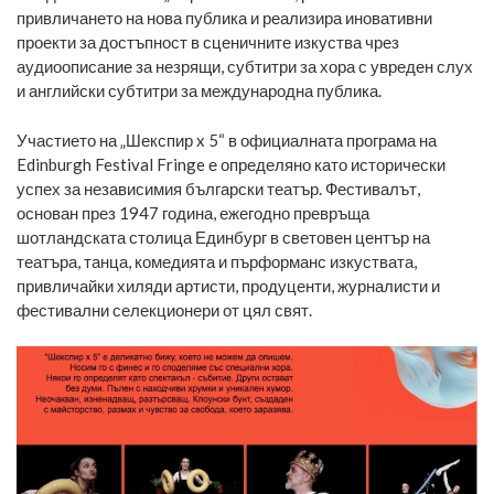
привличането на нова публика и реализира иновативни
проекти за достъпност в сценичните изкуства чрез
аудиоописание за незрящи, субтитри за хора с увреден слух
и английски субтитри за международна публика.
Участието на „Шекспир x 5“ в официалната програма на
Edinburgh Festival Fringe е определяно като исторически
успех за независимия български театър. Фестивалът,
основан през 1947 година, ежегодно превръща
шотландската столица Единбург в световен център на
театъра, танца, комедията и пърформанс изкуствата,
привличайки хиляди артисти, продуценти, журналисти и
фестивални селекционери от цял свят.