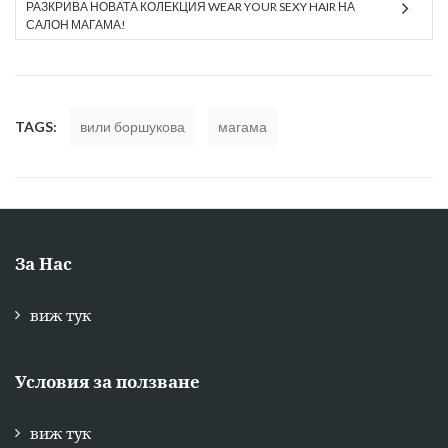
РАЗКРИВА НОВАТА КОЛЕКЦИЯ WEAR YOUR SEXY HAIR НА
САЛОН МАГАМА!
TAGS:
вили боршукова
магама
За Нас
виж тук
Условия за ползване
виж тук