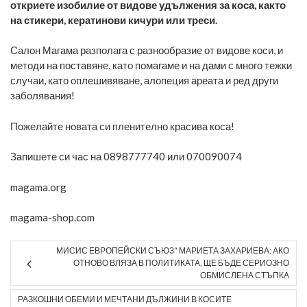
откриете изобилие от видове удължения за коса, както
на стикери, кератинови кичури или треси.
Салон Магама разполага с разнообразие от видове коси, и
методи на поставяне, като помагаме и на дами с много тежки
случаи, като оплешивяване, алопеция ареата и ред други
заболявания!
Пожелайте новата си пленително красива коса!
Запишете си час на 0898777740 или 070090074
magama.org
magama-shop.com
МИСИС ЕВРОПЕЙСКИ СЪЮЗ“ МАРИЕТА ЗАХАРИЕВА: АКО
ОТНОВО ВЛЯЗА В ПОЛИТИКАТА, ЩЕ БЪДЕ СЕРИОЗНО
ОБМИСЛЕНА СТЪПКА
РАЗКОШНИ ОБЕМИ И МЕЧТАНИ ДЪЛЖИНИ В КОСИТЕ