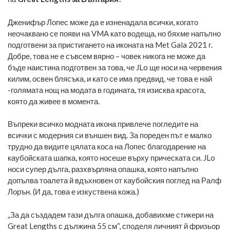
Дженифър Лопес може да е изненадала всички, когато
неочаквано се появи на VMA като водеща, но бяхме напълно
подготвени за пристигането на иконата на Met Gala 2021 г.
Добре, това не е съвсем вярно – човек никога не може да
бъде наистина подготвен за това, че JLo ще носи на червения
килим, освен блясъка, и като се има предвид, че това е най
-голямата нощ на модата в годината, тя изисква красота,
която да живее в момента.
Въпреки всичко модната икона привлече погледите на
всички с модерния си външен вид. За пореден път е малко
трудно да видите цялата коса на Лопес благодарение на
каубойската шапка, която носеше върху прическата си. JLo
носи супер дълга, разхвърляна опашка, която напълно
допълва тоалета й вдъхновен от каубойския поглед на Ралф
Лорън. (И да, това е изкуствена кожа.)
„За да създадем тази дълга опашка, добавихме стикери на
Great Lengths с дължина 55 см“, споделя личният й фризьор