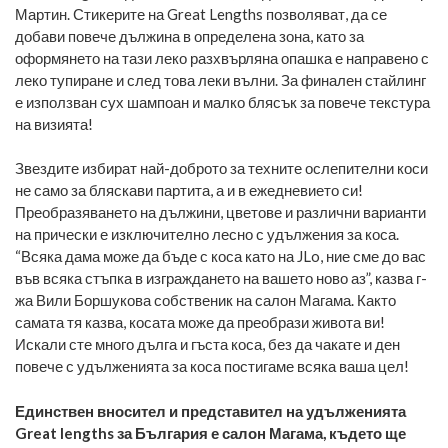
Мартин. Стикерите на Great Lengths позволяват, да се
добави повече дължина в определена зона, като за
оформянето на тази леко разхвърляна опашка е направено с
леко тупиране и след това леки вълни. За финален стайлинг
е използван сух шампоан и малко блясък за повече текстура
на визията!
Звездите избират най-доброто за техните ослепителни коси
не само за бляскави партита, а и в ежедневието си!
Преобразяването на дължини, цветове и различни варианти
на прически е изключително лесно с удължения за коса.
“Всяка дама може да бъде с коса като на JLo, ние сме до вас
във всяка стъпка в изграждането на вашето ново аз”, казва г-
жа Вили Боршукова собственик на салон Магама. Както
самата тя казва, косата може да преобрази живота ви!
Искали сте много дълга и гъста коса, без да чакате и ден
повече с удълженията за коса постигаме всяка ваша цел!
Единствен вносител и представител на удълженията
Great lengths за България е салон Магама, където ще