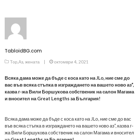
TabloidBG.com
Top
,
Аз, жената
|
октомври 4, 2021
Всяка дама може да бъде с коса като на JLo, ние сме до
вас във всяка стъпка в изграждането на вашето ново аз”,
казва г-жа Вили Боршукова собственик на салон Магама
и вносител на Great Lengths за България!
Всяка дама може да бъде с коса като на JLo, ние сме до вас
във всяка стъпка в изграждането на вашето ново аз”, казва г-
жа Вили Боршукова собственик на салон Магама и вносител
на
Great Lengths
за България!