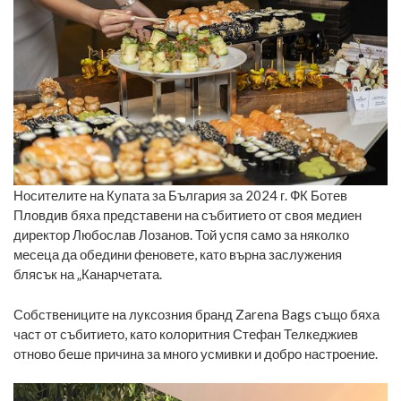
Носителите на Купата за България за 2024 г. ФК Ботев
Пловдив бяха представени на събитието от своя медиен
директор Любослав Лозанов. Той успя само за няколко
месеца да обедини феновете, като върна заслужения
блясък на „Канарчетата.
Собствениците на луксозния бранд Zarena Bags също бяха
част от събитието, като колоритния Стефан Телкеджиев
отново беше причина за много усмивки и добро настроение.