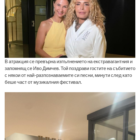
В атракция се превърна изпълнението на екстравагантния и
запомнящ се Иво Димчев. Той поздрави гостите на събитието
с някои от най-разпознаваемите си песни, минути след като
беше част от музикалния фестивал.