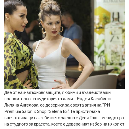
Две от най-вдъхновяващите, любими и въздействащи
положително на аудиторията дами – Енджи Касабие и
Лиляна Ангелова, се довериха за своята визия на “PN
Premium Salon & Shop “Selena ES”. Те пристигнаха
впечатляващи на събитието заедно с Деси Гош – мениджъра
на студиото за красота, което е довереният избор на някои от