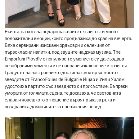
Екипът на хотела подари на своите скъпи гости много
положителни емоции, които продължиха до края на вечерта.
Бяха сервирани изискани ордьоври и селекция от
първокласни напитки, под звуците на джаз музика.
The
Emporium Plovdiv
е популярен с умението си да създава
незабравими моменти и не направи изключение и този път.
Градусът на настроението достигна своя връх, когато
звездите от FrancoFolies de Bulgarie Ищар и Уили Уилям
удостоиха партито със звездното си присъствие. Въпреки
умората от голямата сцена, те доказаха, че световната
слава и човешкото отношение вървят ръка за ръка и
поздравиха домакините за специалния повод.