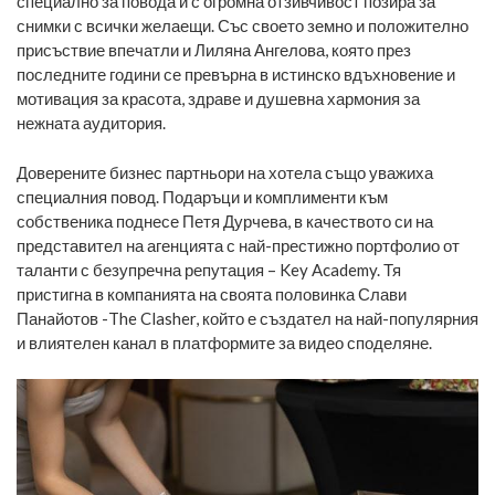
специално за повода и с огромна отзивчивост позира за
снимки с всички желаещи. Със своето земно и положително
присъствие впечатли и Лиляна Ангелова, която през
последните години се превърна в истинско вдъхновение и
мотивация за красота, здраве и душевна хармония за
нежната аудитория.
Доверените бизнес партньори на хотела също уважиха
специалния повод. Подаръци и комплименти към
собственика поднесе Петя Дурчева, в качеството си на
представител на агенцията с най-престижно портфолио от
таланти с безупречна репутация – Key Academy. Тя
пристигна в компанията на своята половинка Слави
Панaйотов -The Clasher, който е създател на най-популярния
и влиятелен канал в платформите за видео споделяне.