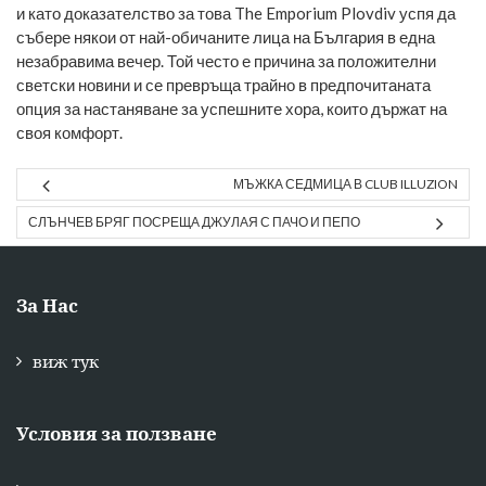
и като доказателство за това The Emporium Plovdiv успя да
събере някои от най-обичаните лица на България в една
незабравима вечер. Той често е причина за положителни
светски новини и се превръща трайно в предпочитаната
опция за настаняване за успешните хора, които държат на
своя комфорт.
МЪЖКА СЕДМИЦА В CLUB ILLUZION
СЛЪНЧЕВ БРЯГ ПОСРЕЩА ДЖУЛАЯ С ПАЧО И ПЕПО
За Нас
виж тук
Условия за ползване