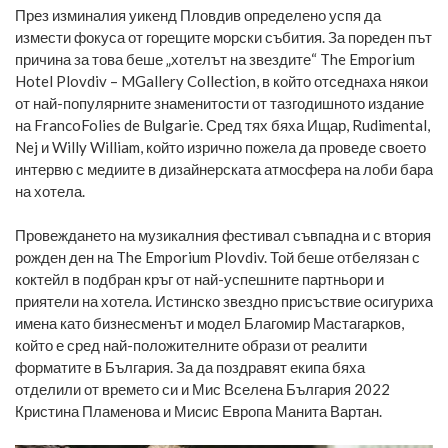
През изминалия уикенд Пловдив определено успя да
измести фокуса от горещите морски събития. За пореден път
причина за това беше
„хотелът на звездите“ The Emporium
Hotel Plovdiv – MGallery Collection
, в който отседнаха някои
от най-популярните знаменитости от тазгодишното издание
на FrancoFolies de Bulgarie. Сред тях бяха Ищар, Rudimental,
Nej и Willy William, който изрично пожела да проведе своето
интервю с медиите в дизайнерската атмосфера на лоби бара
на хотела.
Провеждането на музикалния фестивал съвпадна и с втория
рожден ден на The Emporium Plovdiv. Той беше отбелязан с
коктейл в подбран кръг от най-успешните партньори и
приятели на хотела. Истинско звездно присъствие осигуриха
имена като бизнесменът и модел Благомир Мастагарков,
който е сред най-положителните образи от реалити
форматите в България. За да поздравят екипа бяха
отделили от времето си и Мис Вселена България 2022
Кристина Пламенова и Мисис Европа Манита Вартан.