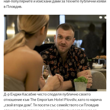
най-популярните и изискани дами за техните публични изяви
в Пловдив.
Д-р Енджи Касабие често споделя публично своето
отношение към The Emporium Hotel Plovdiv, като го нарича
„свой втори дом“. Тя посети със семейството си Пловдив