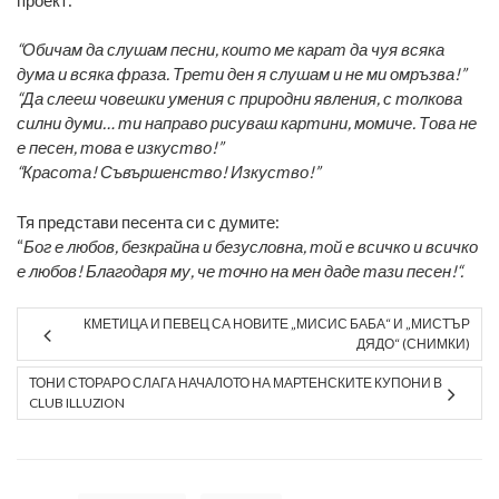
“Обичам да слушам песни, които ме карат да чуя всяка
дума и всяка фраза. Трети ден я слушам и не ми омръзва!”
“Да слееш човешки умения с природни явления, с толкова
силни думи… ти направо рисуваш картини, момиче. Това не
е песен, това е изкуство!”
“Красота! Съвършенство! Изкуство!”
Тя представи песента си с думите:
“
Бог е любов, безкрайна и безусловна, той е всичко и всичко
е любов! Благодаря му, че точно на мен даде тази песен!“.
КМЕТИЦА И ПЕВЕЦ СА НОВИТЕ „МИСИС БАБА“ И „МИСТЪР
ДЯДО“ (СНИМКИ)
ТОНИ СТОРАРО СЛАГА НАЧАЛОТО НА МАРТЕНСКИТЕ КУПОНИ В
CLUB ILLUZION