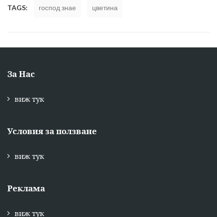
TAGS:
господ знае
цветина
За Нас
виж тук
Условия за ползване
виж тук
Реклама
виж тук