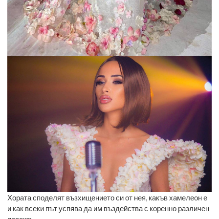
Хората споделят възхищението си от нея, какъв хамелеон е
и как всеки път успява да им въздейства с коренно различен
проект: