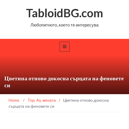
TabloidBG.com
Любопитното, което те интересува
Цветина отново докосна сърцата на феновете
си
Home
/
Top
,
Аз, жената
/
Цветина отново докосна
сърцата на феновете си