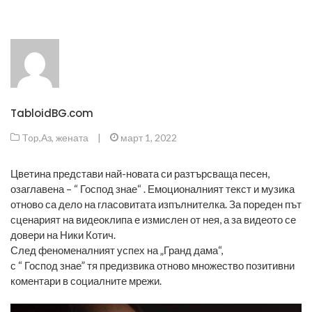
TabloidBG.com
Top
,
Аз, жената
|
март 1, 2022
Цветина представи най-новата си разтърсваща песен,
озаглавена – “ Господ знае“ . Емоционалният текст и музика
отново са дело на гласовитата изпълнителка. За пореден път
сценарият на видеоклипа е измислен от нея, а за видеото се
довери на Ники Котич.
След феноменалният успех на „Гранд дама“,
с “ Господ знае” тя предизвика отново множество позитивни
коментари в социалните мрежи.