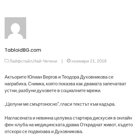
TabloidBG.com
Лайфстайл
,
Най-Четени
|
ноември 21, 2018
Актьорите Юлиан Вергов и Теодора Духовникова се
награбиха. Снимка, която показва как двамата запечатват
устни, разбуни духовете в социалните мрежи.
„Целуни ме смъртоносно“, гласи текстът към кадъра.
Нагласената и невинна целувка стартира дискусия в онлайн
фен-клуба на медицинската драма Откраднат живот, където
отскоро се подвизава и Духовникова.