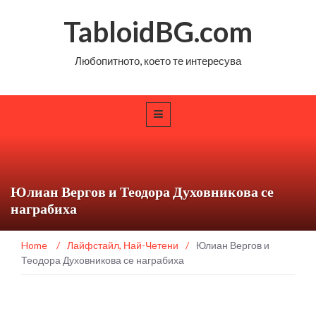
TabloidBG.com
Любопитното, което те интересува
Юлиан Вергов и Теодора Духовникова се
награбиха
Home
/
Лайфстайл
,
Най-Четени
/
Юлиан Вергов и
Теодора Духовникова се награбиха