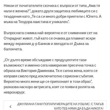
Някои от почитателите скочиха с въпроси от типа „Ама тя
нали е женена?“, докато други защитиха любимците си с
твърдения като „Те са си много добри приятели с Юлето. А
мъжа на Теодора наистина е уникален.“.
Въпросната снимка най-вероятно е от снимачния сет на
Откраднат живот, тъй като се очаква да пламнат искри
между екранния д-р Банков и звездата от Дъвка за
балончета.
„От дълго време обсъждаме с продуцентите тази
възможност и именно сега намерихме пресечна точка с
образа на Виктория Дамянова. Тя е силна жена, която се
изправя смело пред изключително сериозни събития.
Вероятно много жени ще се припознаят в този образ“,
разказва наскоро актрисата, коят се появи в ролята на
неврохирург.
ДЖУЛИАНА ГАНИ ПОПАРИ МЕРАЦИТЕ НА УОШ МС: С ТАКЪВ
КАТО ТЕБ НЯМА ДА БЪДА НИКОГА!