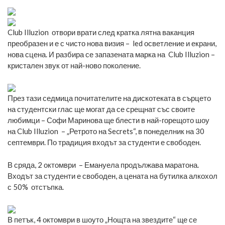
Club Illuzion отвори врати след кратка лятна ваканция
преобразен и е с чисто нова визия – led осветление и екрани,
нова сцена. И разбира се запазената марка на Club Illuzion –
кристален звук от най-ново поколение.
През тази седмица почитателите на дискотеката в сърцето
на студентски глас ще могат да се срещнат със своите
любимци – Софи Маринова ще блести в най-горещото шоу
на Club Illuzion – „Ретрото на Secrets“, в понеделник на 30
септември. По традиция входът за студенти е свободен.
В сряда, 2 октомври – Емануела продължава маратона.
Входът за студенти е свободен, а цената на бутилка алкохол
с 50% отстъпка.
В петък, 4 октомври в шоуто „Нощта на звездите“ ще се