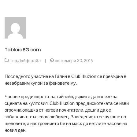
TabloidBG.com
Top
,
Лайфстайл
|
септември 30, 2019
Последното участие на Галин в Club Illuzion се превърна в
незабравим купон за феновете му.
Часове преди идолът на тийнейндърките да излезе на
сцената на култовия Club Illuzion пред дискотеката се изви
огромна опашка от негови почитатели, дошли да се
забавляват със своя любимец. Заведението се пукаше по
шевовете, а настроението бе на маск до ветлите часове на
новия ден.