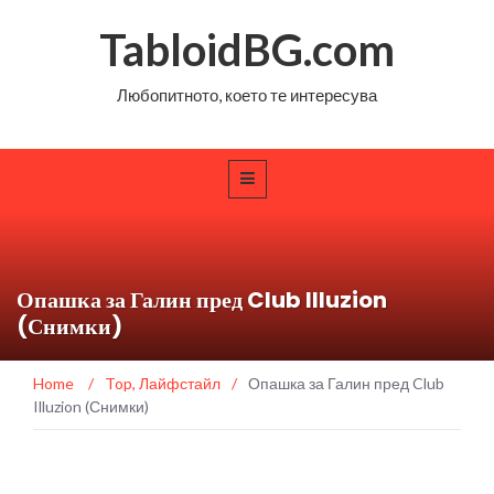
TabloidBG.com
Любопитното, което те интересува
Опашка за Галин пред Club Illuzion
(Снимки)
Home
/
Top
,
Лайфстайл
/
Опашка за Галин пред Club
Illuzion (Снимки)