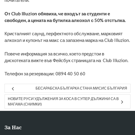
почитатели.
От Club Illuzion
обявиха, че входът за студенти е
свободен, а цената на бутилка алкохол с 50% отстъпка.
Кристалният саунд, перфектното обслужване, марковият
алкохол и купонът на макс са запазена марка на Club Illuzion.
Повече информация за всичко, което предстои в
дискотеката вижте във Фейсбук страницата на
Club Illuzion.
Телефон за резервации: 0894 40 50 60
БЕСАРАБСКА БЪЛГАРКА СТАНА МИСИС БЪЛГАРИЯ
НОВИТЕ РУСИ УДЪЛЖЕНИЯ ЗА КОСА В СУПЕР ДЪЛЖИНИ СА В
МАГАМА (СНИМКИ)
За Нас