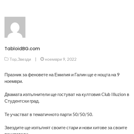
TabloidBG.com
Top
,
Звезди
|
ноември 9, 2022
Празник за феновете на Емилия и Галин ще е нощта на 9
ноември.
Двамата изпълнители ще гостуват на култовия Club Illuzion в
Студентски град.
Те участват в тематичното парти 50/50/50.
Звездите ще изпълнят своите стари и нови хитове за своите