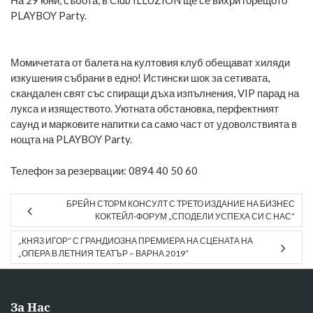
На 29 юни, събота, в Club ILLUZION ще се вихри горещото
PLAYBOY Party.
Момичетата от балета на култовия клуб обещават хиляди
изкушения събрани в едно! Истински шок за сетивата,
скандален свят със спиращи дъха изпълнения, VIP парад на
лукса и изяществото. Уютната обстановка, перфектният
саунд и марковите напитки са само част от удоволствията в
нощта на PLAYBOY Party.
Телефон за резервации: 0894 40 50 60
БРЕЙН СТОРМ КОНСУЛТ С ТРЕТО ИЗДАНИЕ НА БИЗНЕС
КОКТЕЙЛ-ФОРУМ „СПОДЕЛИ УСПЕХА СИ С НАС“
„КНЯЗ ИГОР“ С ГРАНДИОЗНА ПРЕМИЕРА НА СЦЕНАТА НА
„ОПЕРА В ЛЕТНИЯ ТЕАТЪР – ВАРНА 2019“
За Нас