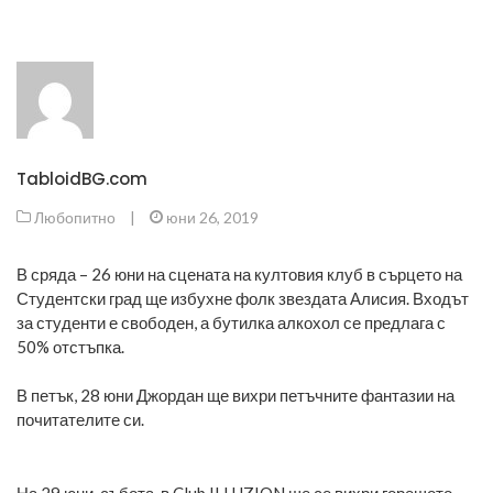
TabloidBG.com
Любопитно
|
юни 26, 2019
В сряда – 26 юни на сцената на култовия клуб в сърцето на
Студентски град ще избухне фолк звездата Алисия. Входът
за студенти е свободен, а бутилка алкохол се предлага с
50% отстъпка.
В петък, 28 юни Джордан ще вихри петъчните фантазии на
почитателите си.