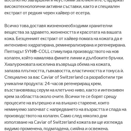
високотехнологични активни съставки, както и специален
екстракт от редкия черен хайвер от есетра.
Всичко това доставя жизненонеобходими хранителни
вещества за здравето, жизнеността и красотата на вашата
кожа. Безценният екстракт от хайвер помага на кожата да е
интензивно хидратирана, реминерализирана и регенерирана.
Пептидът SYN®-COLL стимулира производството на нов
колаген, който намалява фините линии и дълбоките бръчки.
Хиалуроновата киселина възвръща обема на кожата,
запазва плътността, гъвкавостта, еластичността и тонуса ѝ.
Специално за вас Caviar of Switzerland са разработили три
уникални продукта: 24-часов регенериращ крем,
възстановяващ серум на клетъчно ниво, както и интензивен
крем за областта около очите. Всички те се борят срещу
процесите на вътрешно и на външно стареене, които
неминуемо започват с напредването на възрастта и спада на
производството на колаген. Само след няколко дни
използване на Caviar of Switzerland кожата ви ще изглежда
видимо променена, подмладена, сияйна и освежена.