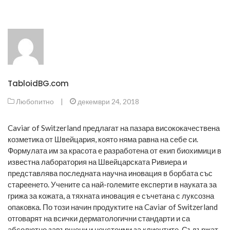
TabloidBG.com
Любопитно
|
декември 24, 2018
Caviar of Switzerland предлагат на пазара висококачествена
козметика от Швейцария, която няма равна на себе си.
Формулата им за красота е разработена от екип биохимици в
известна лаборатория на Швейцарската Ривиера и
представлява последната научна иновация в борбата със
стареенето. Учените са най-големите експерти в науката за
грижа за кожата, а тяхната иновация е съчетана с луксозна
опаковка. По този начин продуктите на Caviar of Switzerland
отговарят на всички дерматологични стандарти и са
абсолютно завършени и неустоими за клиентите. Съдържат