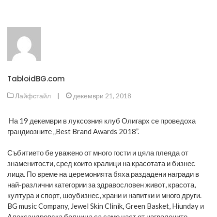
TabloidBG.com
Лайфстайл
|
декември 21, 2018
На 19 декември в луксозния клуб Олигарх се проведоха
грандиозните „Best Brand Awards 2018”.
Събитието бе уважено от много гости и цяла плеяда от
знаменитости, сред които кралици на красотата и бизнес
лица. По време на церемонията бяха раздадени награди в
най-различни категории за здравословен живот, красота,
култура и спорт, шоубизнес, храни и напитки и много други.
BG music Company, Jewel Skin Clinik, Green Basket, Hiunday и
Александровска болница са само част от наградените