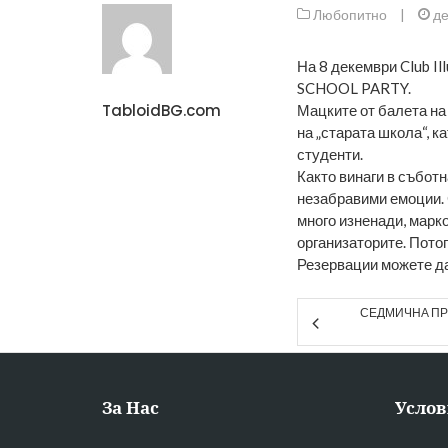
Любопитно
|
де
На 8 декември Club I
SCHOOL PARTY.
TabloidBG.com
Мацките от балета на
на „старата школа“, 
студенти.
Както винаги в съботн
незабравими емоции. 
много изненади, марк
организаторите. Потоп
Резервации можете да
СЕДМИЧНА ПР
За Нас
Услов