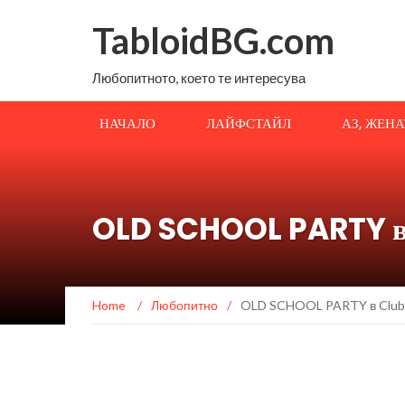
TabloidBG.com
Любопитното, което те интересува
НАЧАЛО
ЛАЙФСТАЙЛ
АЗ, ЖЕН
OLD SCHOOL PARTY в C
Home
/
Любопитно
/
OLD SCHOOL PARTY в Club I