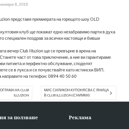
кември 8, 2018
lluzion представя премиерата на горещото шоу OLD
 култовия клуб ще покажат едно незабравимо парти в духа
като специален поздрав за всички настоящи и бивши
ата вечер Club Illuzion ще се превърне в арена на
Станете част от това приключение, а ние ви гарантираме
ови питиета и перфектно обслужване, споделят
ете се в лукса и се почувствайте като истински ВИП.
 направите на телефон: 0894 40 50 60
ОГРАМА НА CLUB
МИС СИЛИКОН КУПОНЯСВА С ЯНИЦА
ILLUZION
В CLUB ILLUZION (СНИМКИ)
ия за ползване
Реклама