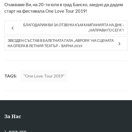
Очакваме Ви, на 20-ти юли в град Банско, заедно да дадем
старт на фестивала One Love Tour 2019!
БЛАГОДАРИМ ВИ ЗА ОТЗВУКА КЪМ КАМПАНИЯТА НА ДНК –
„НАПРАВИ ГО СЕГА“!
ЗВЕЗДЕН СЪСТАВ В БАЛЕТНАТА ГАЛА „АВРОРА“ НА СЦЕНАТА
НА ОПЕРА В ЛЕТНИЯ ТЕАТЪР – ВАРНА 2019
TAGS:
"One Love Tour 2019"
За Нас
виж тук