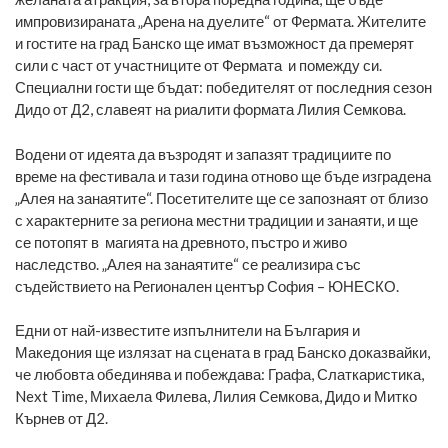
импровизираната „Арена на дуелите“ от Фермата. Жителите
и гостите на град Банско ще имат възможност да премерят
сили с част от участниците от Фермата и помежду си.
Специални гости ще бъдат: победителят от последния сезон
Дидо от Д2, славеят на риалити формата Лилия Семкова.
Водени от идеята да възродят и запазят традициите по
време на фестивала и тази година отново ще бъде изградена
„Алея на занаятите“. Посетителите ще се запознаят от близо
с характерните за региона местни традиции и занаяти, и ще
се потопят в магията на древното, пъстро и живо
наследство. „Алея на занаятите“ се реализира със
съдействието на Регионален център София – ЮНЕСКО.
Едни от най-известите изпълнители на България и
Македония ще излязат на сцената в град Банско доказвайки,
че любовта обединява и побеждава: Графа, Слаткаристика,
Next Time, Михаела Филева, Лилия Семкова, Дидо и Митко
Кърнев от Д2.