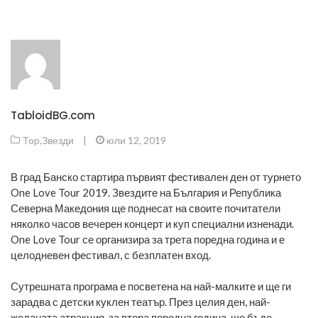
TabloidBG.com
Top
,
Звезди
|
юли 12, 2019
В град Банско стартира първият фестивален ден от турнето
One Love Tour 2019. Звездите на България и Република
Северна Македония ще поднесат на своите почитатели
няколко часов вечерен концерт и куп специални изненади.
One Love Tour се организира за трета поредна година и е
целодневен фестивал, с безплатен вход.
Сутрешната програма е посветена на най-малките и ще ги
зарадва с детски куклен театър. През целия ден, най-
желаната атракция, за втора поредна година, ще бъде