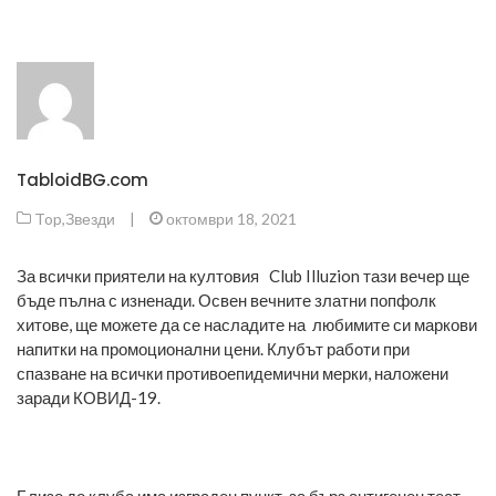
TabloidBG.com
Top
,
Звезди
|
октомври 18, 2021
За всички приятели на култовия Club Illuzion тази вечер ще
бъде пълна с изненади. Освен вечните златни попфолк
хитове, ще можете да се насладите на любимите си маркови
напитки на промоционални цени. Клубът работи при
спазване на всички противоепидемични мерки, наложени
заради КОВИД-19.
Близо до клуба има изграден пункт, за бърз антигенен тест