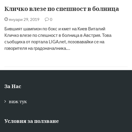
Кличко влезе по спешност в болница
януари 29, 2019
0
Бившият шампион по бокс и кмет на Киев Виталий
Кличко влезе по спешност в болница в Австрия. Това
съобщиха от портала LIGA.net, позовавайки се на
говорителя на градоначалника.…
За Нас
виж тук
Условия за ползване