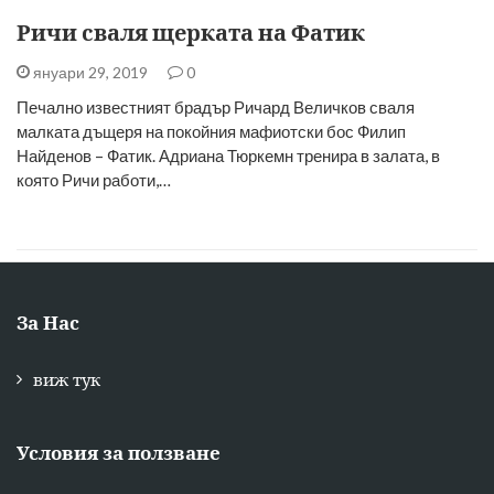
Ричи сваля щерката на Фатик
януари 29, 2019
0
Печално известният брадър Ричард Величков сваля
малката дъщеря на покойния мафиотски бос Филип
Найденов – Фатик. Адриана Тюркемн тренира в залата, в
която Ричи работи,…
За Нас
виж тук
Условия за ползване