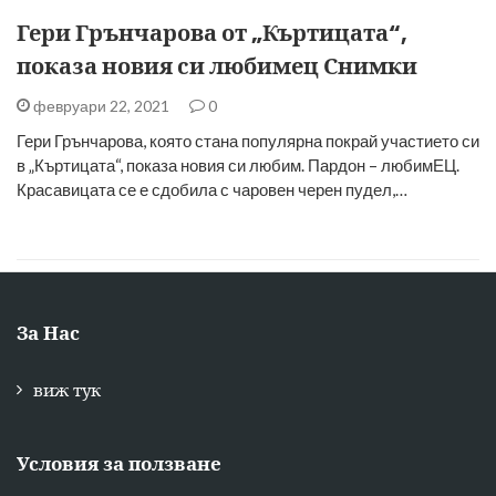
Гери Грънчарова от „Къртицата“,
показа новия си любимец Снимки
февруари 22, 2021
0
Гери Грънчарова, която стана популярна покрай участието си
в „Къртицата“, показа новия си любим. Пардон – любимЕЦ.
Красавицата се е сдобила с чаровен черен пудел,…
За Нас
виж тук
Условия за ползване