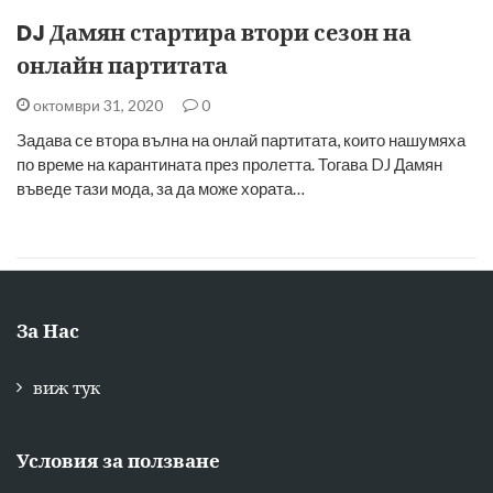
DJ Дамян стартира втори сезон на
онлайн партитата
октомври 31, 2020
0
Задава се втора вълна на онлай партитата, които нашумяха
по време на карантината през пролетта. Тогава DJ Дамян
въведе тази мода, за да може хората…
За Нас
виж тук
Условия за ползване