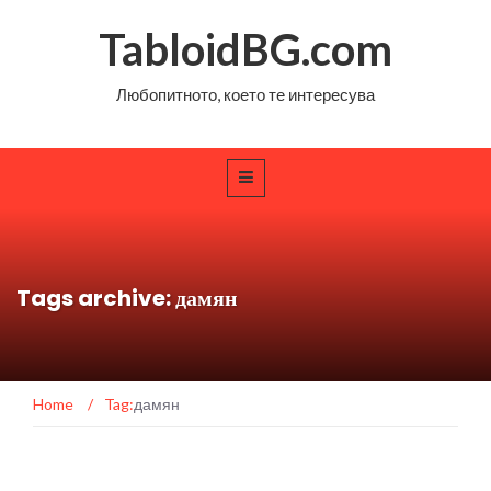
TabloidBG.com
Любопитното, което те интересува
Tags archive: дамян
Home
/
Tag:
дамян