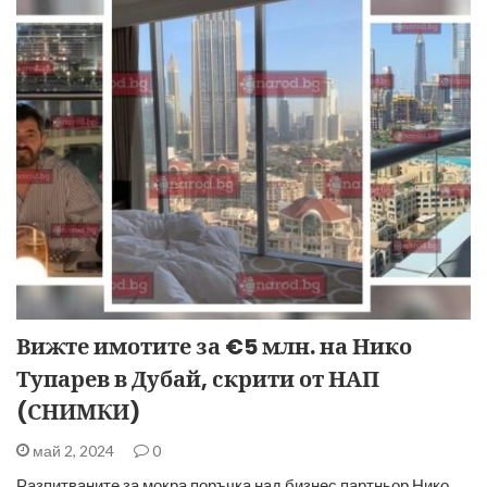
Вижте имотите за €5 млн. на Нико
Тупарев в Дубай, скрити от НАП
(СНИМКИ)
май 2, 2024
0
Разпитваните за мокра поръчка над бизнес партньор Нико