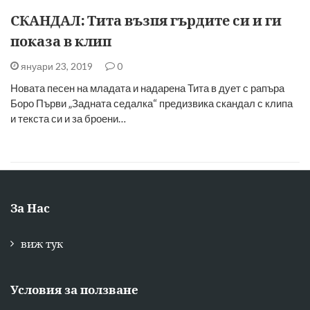
СКАНДАЛ: Тита възпя гърдите си и ги
показа в клип
януари 23, 2019
0
Новата песен на младата и надарена Тита в дует с рапъра
Боро Първи „Задната седалка“ предизвика скандал с клипа
и текста си и за броени…
За Нас
виж тук
Условия за ползване