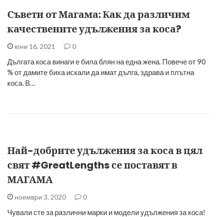
Съвети от Магама: Как да различим
качествените удължения за коса?
юни 16, 2021
0
Дългата коса винаги е била блян на една жена. Повече от 90
% от дамите биха искали да имат дълга, здрава и плътна
коса. В…
Най-добрите удължения за коса в цял
свят #GreatLengths се поставят в
МАГАМА
ноември 3, 2020
0
Чували сте за различни марки и модели удължения за коса!