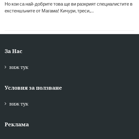
Но кои са най-добрите това ще ви разкрият специалистите в
екстеншъните от Магама! Кичури, треси,…
За Нас
виж тук
Условия за ползване
виж тук
Реклама