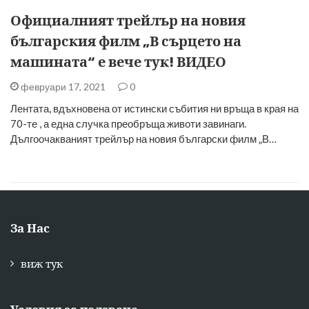
Официалният трейлър на новия
българския филм „В сърцето на
машината“ е вече тук! ВИДЕО
февруари 17, 2021
0
Лентата, вдъхновена от истински събития ни връща в края на
70-те , а една случка преобръща животи завинаги.
Дългоочакваният трейлър на новия български филм „В…
За Нас
виж тук