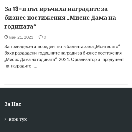
За 13-и път връчиха наградите за
бизнес постижения „Мисис Дама на
годината“
май 21, 2021
0
За тринадесети пореден път в балната зала „Монтесито“
бяха раздадени годишните награди за бизнес постижения
„Мисис Дама на годината“ 2021. Организатор и продуцент
на наградите …
За Нас
виж тук