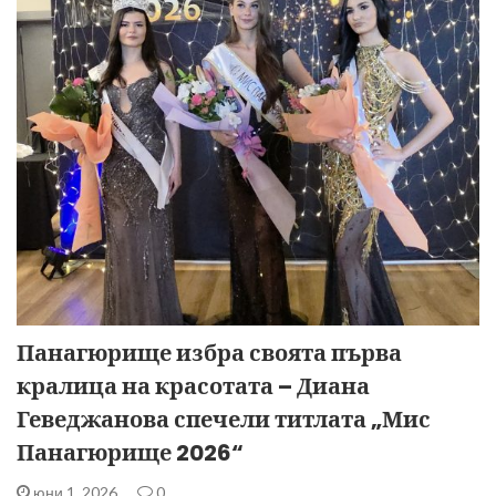
Панагюрище избра своята първа
кралица на красотата – Диана
Геведжанова спечели титлата „Мис
Панагюрище 2026“
юни 1, 2026
0