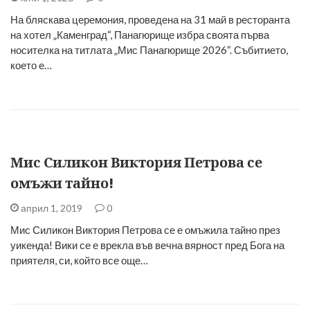
На бляскава церемония, проведена на 31 май в ресторанта
на хотел „Каменград“, Панагюрище избра своята първа
носителка на титлата „Мис Панагюрище 2026“. Събитието,
което е…
Мис Силикон Виктория Петрова се
омъжи тайно!
април 1, 2019
0
Мис Силикон Виктория Петрова се е омъжила тайно през
уикенда! Вики се е врекла във вечна вярност пред Бога на
приятеля, си, който все още…