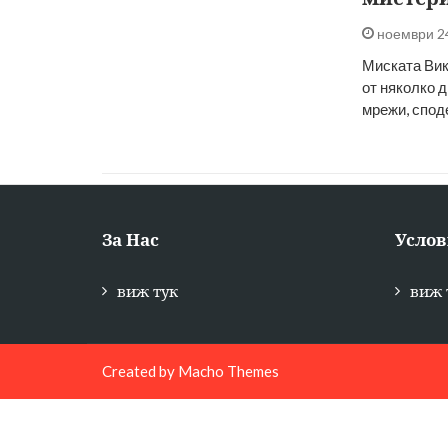
ноември 2
Миската Вик
от няколко д
мрежи, спо
За Нас
Услов
виж тук
виж 
Created by
Macho Themes