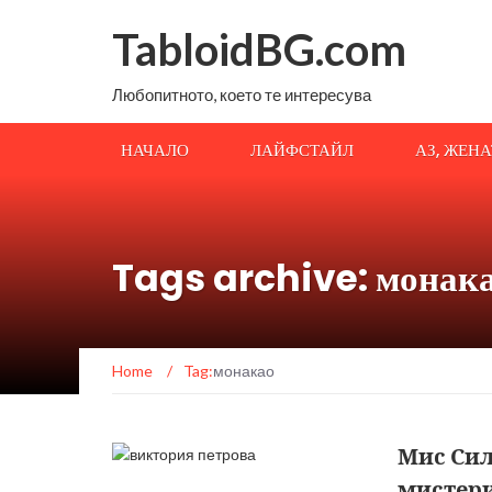
TabloidBG.com
Любопитното, което те интересува
НАЧАЛО
ЛАЙФСТАЙЛ
АЗ, ЖЕН
Tags archive: монак
Home
/
Tag:
монакао
Мис Сил
мистери