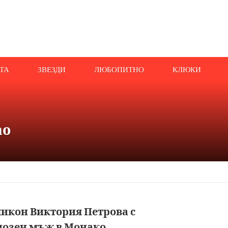
АТА
ЗВЕЗДИ
ЛЮБОПИТНО
КЛЮКИ
ао
икон Виктория Петрова с
озен мъж в Монако