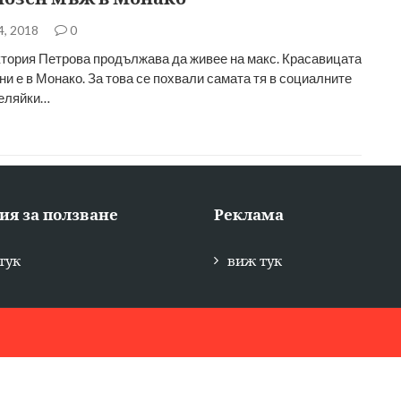
4, 2018
0
тория Петрова продължава да живее на макс. Красавицата
ни е в Монако. За това се похвали самата тя в социалните
деляйки…
ия за ползване
Реклама
тук
виж тук