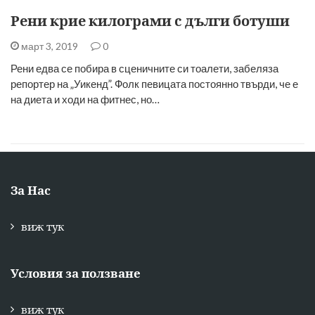
Рени крие килограми с дълги ботуши
март 3, 2019
0
Рени едва се побира в сценичните си тоалети, забеляза
репортер на „Уикенд”. Фолк певицата постоянно твърди, че е
на диета и ходи на фитнес, но…
За Нас
виж тук
Условия за ползване
виж тук