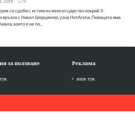
8, 2018
0
тров се сдоби с истинско женско царство покрай 3-
и връзка с Никол Шерцингер, узна HotArena. Певицата има
иала, която е не по…
ия за ползване
Реклама
тук
виж тук