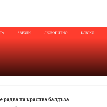
АТА
ЗВЕЗДИ
ЛЮБОПИТНО
КЛЮКИ
е радва на красива балдъза