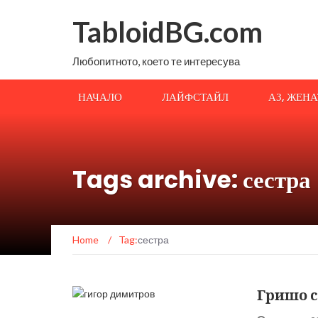
TabloidBG.com
Любопитното, което те интересува
НАЧАЛО
ЛАЙФСТАЙЛ
АЗ, ЖЕН
Tags archive: сестра
Home
/
Tag:
сестра
Гришо с