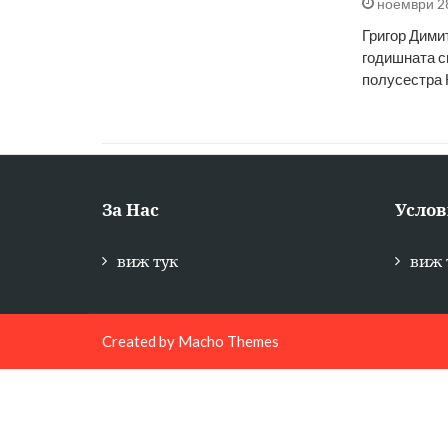
ноември 2
Григор Дими
годишната с
полусестра К
За Нас
Услов
виж тук
виж 
Created by
Macho Themes