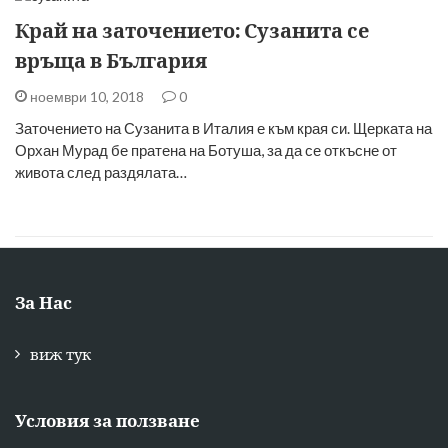
Край на заточението: Сузанита се
връща в България
ноември 10, 2018
0
Заточението на Сузанита в Италия е към края си. Щерката на
Орхан Мурад бе пратена на Ботуша, за да се откъсне от
живота след раздялата…
За Нас
виж тук
Условия за ползване