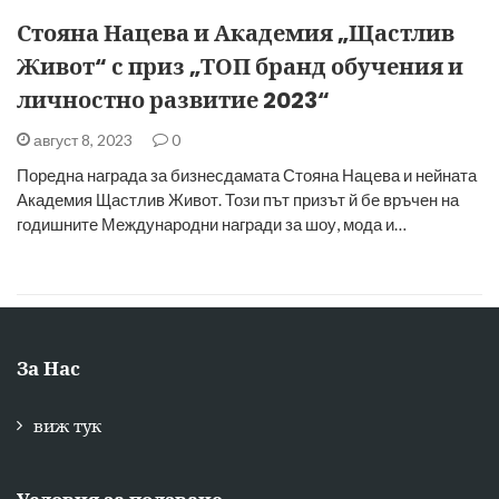
Стояна Нацева и Академия „Щастлив
Живот“ с приз „ТОП бранд обучения и
личностно развитие 2023“
август 8, 2023
0
Поредна награда за бизнесдамата Стояна Нацева и нейната
Академия Щастлив Живот. Този път призът й бе връчен на
годишните Международни награди за шоу, мода и…
За Нас
виж тук