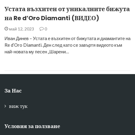
Устата възхитен от уникалните бижута
на Re d’Oro Diamanti (ВИДЕО)
май 12, 2023
0
Иван Динев – Устата е възхитен от бижутата и диамантите на
Re d’Oro Diamanti. Ден след като се завъртя видеото към
най-новата му песен „Шарени…
За Нас
виж тук
Условия за ползване