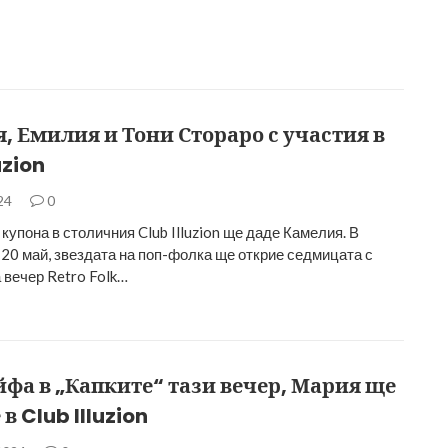
, Емилия и Тони Стораро с участия в
uzion
024
0
купона в столичния Club Illuzion ще даде Камелия. В
 20 май, звездата на поп-фолка ще открие седмицата с
 вечер Retro Folk…
йфа в „Капките“ тази вечер, Мария ще
в Club Illuzion