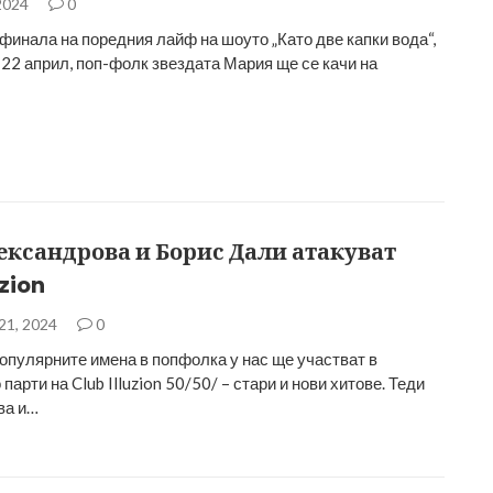
2024
0
финала на поредния лайф на шоуто „Като две капки вода“,
 22 април, поп-фолк звездата Мария ще се качи на
ександрова и Борис Дали атакуват
uzion
21, 2024
0
популярните имена в попфолка у нас ще участват в
парти на Club Illuzion 50/50/ – стари и нови хитове. Теди
ва и…