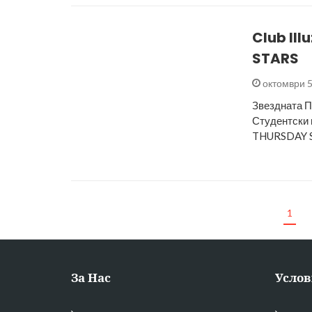
Club Il
STARS
октомври 5
Звездната Пр
Студентски 
THURSDAY ST
1
За Нас
Услов