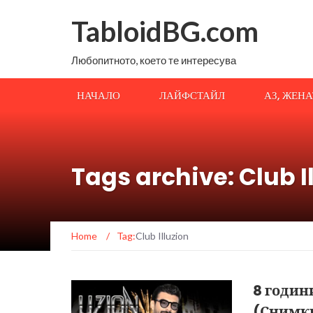
TabloidBG.com
Любопитното, което те интересува
НАЧАЛО
ЛАЙФСТАЙЛ
АЗ, ЖЕН
Tags archive: Club I
Home
/
Tag:
Club Illuzion
8 години
(Снимк