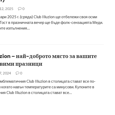
12, 2025
0
ри 2025 г. (сряда) Club Illuzion ще отбележи своя осми
 Гост в празничната вечер ще бъде фолк-сензацията Меди.
ите изпълнения…
luzion – най-доброто място за вашите
авими празници
7, 2024
0
мблематичния Club Illuzion в столицата стават все по-
и когато навън температурите са минусови. Купоните в
ия Club Illuzion в столицата стават все…