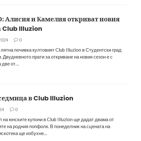
 Алисия и Камелия откриват новия
 Club Illuzion
 2024
0
лятна почивка култовият Club Illuzion в Студентски град
. Двудневното прати за откриване на новия сезон е с
а две от…
едмица в Club Illuzion
024
0
на юнските купони в Club Illuzion ще дадат двама от
те на родния попфолк. В понеделник на сцената на
искотека ще избухне…