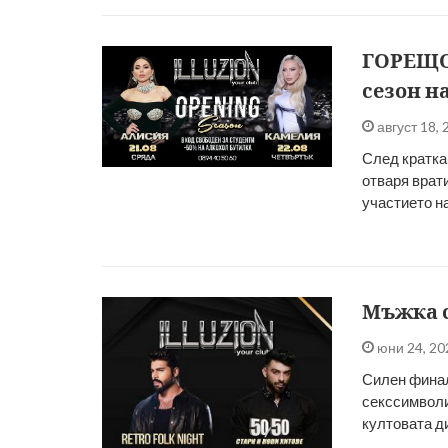
ГОРЕЩО:
сезон на
август 18,
След кратка 
отваря врати
участието н
Мъжка с
юни 24, 2
Силен финал 
секссимволи
култовата д