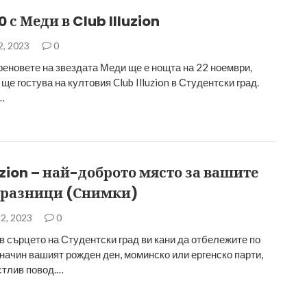
 с Меди в Club Illuzion
2, 2023
0
феновете на звездата Меди ще е нощта на 22 ноември,
ще гостува на култовия Club Illuzion в Студентски град.
…
luzion – най-доброто място за вашите
празници (Снимки)
2, 2023
0
n в сърцето на Студентски град ви кани да отбележите по
начин вашият рожден ден, моминско или ергенско парти,
стлив повод.…