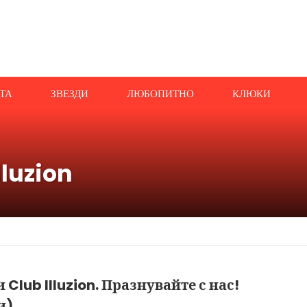
АТА
ЗВЕЗДИ
ЛЮБОПИТНО
КЛЮКИ
lluzion
 Club Illuzion. Празнувайте с нас!
и)