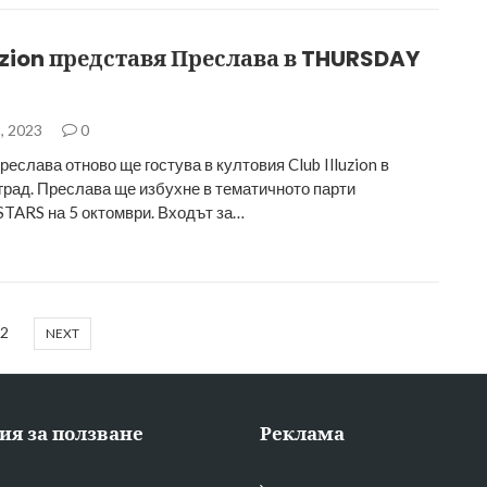
luzion представя Преслава в THURSDAY
, 2023
0
еслава отново ще гостува в култовия Club Illuzion в
град. Преслава ще избухне в тематичното парти
ARS на 5 октомври. Входът за…
2
NEXT
ия за ползване
Реклама