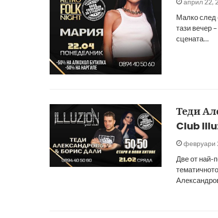
април 22, 
Малко след 
тази вечер –
сцената…
Теди Ал
Club Ill
февруари 
Две от най-
тематичното 
Александро