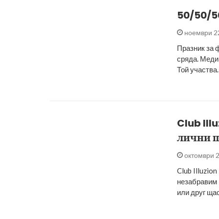
50/50/50
ноември 2
Празник за 
сряда. Меди 
Той участва
Club Il
лични 
октомври 2
Club Illuzio
незабравим 
или друг ща