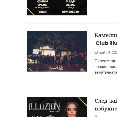
Камелия
Club Ill
май 19, 2
Силен старт 
понеделник,
тематичната
След ла
избухне 