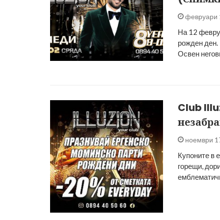
февруари 
На 12 февруа
рожден ден.
Освен негов
Club Il
незабр
ноември 1
Купоните в е
горещи, дор
емблематичн