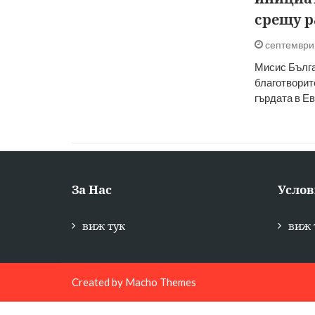
срещу р
септември 
Мисис Бълга
благотворит
гърдата в Ев
За Нас
Услов
виж тук
виж 
Created by
Macho Themes