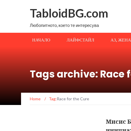
TabloidBG.com
Любопитното, което те интересува
НАЧАЛО
ЛАЙФСТАЙЛ
АЗ, ЖЕН
Tags archive: Race f
Home
/
Tag:
Race for the Cure
Мисис Б
инициат