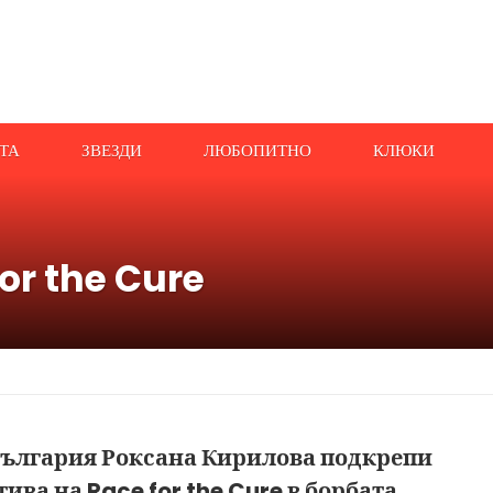
АТА
ЗВЕЗДИ
ЛЮБОПИТНО
КЛЮКИ
or the Cure
ългария Роксана Кирилова подкрепи
ива на Race for the Cure в борбата