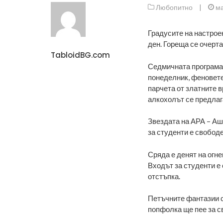
Любопитно
|
ма
Градусите на настроен
ден. Гореща се очерт
TabloidBG.com
Седмичната програма в
понеделник, феновете
парчета от златните 
алкохолът се предлаг
Звездата на АРА – Ашл
за студенти е свободе
Сряда е денят на огне
Входът за студенти е
отстъпка.
Петъчните фантазии с
попфолка ще пее за с