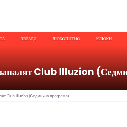
АТА
ЗВЕЗДИ
ЛЮБОПИТНО
КЛЮКИ
запалят Club Illuzion (Седм
т Club Illuzion (Седмична програма)