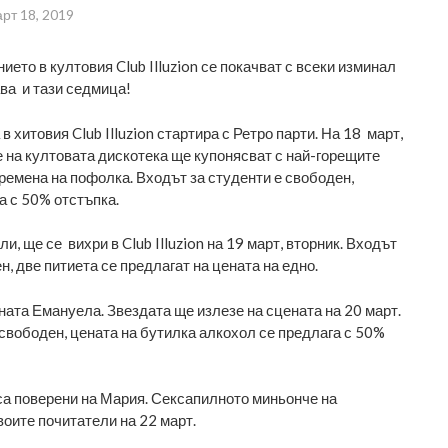
рт 18, 2019
ието в култовия Club Illuzion се покачват с всеки изминал
ава и тази седмица!
 хитовия Club Illuzion стартира с Ретро парти. На 18 март,
 на култовата дискотека ще купонясват с най-горещите
времена на пофолка. Входът за студенти е свободен,
а с 50% отстъпка.
и, ще се вихри в Club Illuzion на 19 март, вторник. Входът
н, две питиета се предлагат на цената на едно.
ната Емануела. Звездата ще излезе на сцената на 20 март.
 свободен, цената на бутилка алкохол се предлага с 50%
а поверени на Мария. Сексапилното миньонче на
воите почитатели на 22 март.