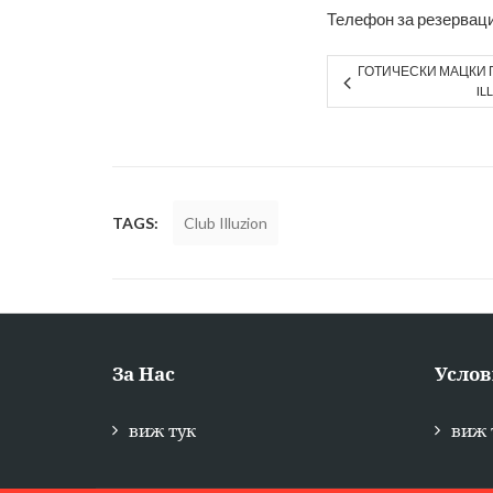
Телефон за резерваци
ГОТИЧЕСКИ МАЦКИ 
IL
TAGS:
Club Illuzion
За Нас
Услов
виж тук
виж 