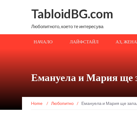
TabloidBG.com
Любопитното, което те интересува
НАЧАЛО
ЛАЙФСТАЙЛ
АЗ, ЖЕН
Емануела и Мария ще 
Home
/
Любопитно
/
Емануела и Мария ще запаля