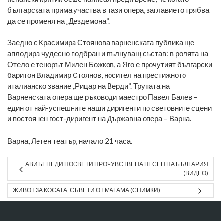
българската прима участва в тази опера, заглавието трябва
да се променя на „Дездемона“.
Заедно с Красимира Стоянова варненската публика ще
аплодира чудесно подбран и вълнуващ състав: в ролята на
Отело е тенорът Милен Божков, а Яго е прочутият български
баритон Владимир Стоянов, носител на престижното
италианско звание „Рицар на Верди“. Трупата на
Варненската опера ще ръководи маестро Павел Балев –
един от най-успешните наши диригенти по световните сцени
и постоянен гост-диригент на Държавна опера – Варна.
Варна, Летен театър, начало 21 часа.
АВИ БЕНЕДИ ПОСВЕТИ ПРОЧУВСТВЕНА ПЕСЕН НА БЪЛГАРИЯ
(ВИДЕО)
ЖИВОТ ЗА КОСАТА, СЪВЕТИ ОТ МАГАМА (СНИМКИ)