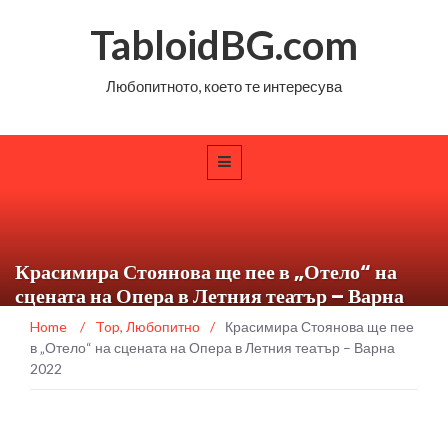
TabloidBG.com
Любопитното, което те интересува
Красимира Стоянова ще пее в „Отело“ на
сцената на Опера в Летния театър – Варна
2022
Home
/
Top
,
Любопитно
/
Красимира Стоянова ще пее
в „Отело“ на сцената на Опера в Летния театър – Варна
2022