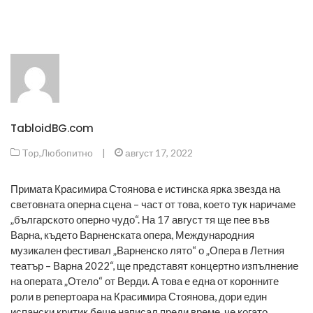
TabloidBG.com
Top
,
Любопитно
|
август 17, 2022
Примата Красимира Стоянова е истинска ярка звезда на
световната оперна сцена – част от това, което тук наричаме
„българското оперно чудо“. На 17 август тя ще пее във
Варна, където Варненската опера, Международния
музикален фестивал „Варненско лято“ о „Опера в Летния
театър – Варна 2022“, ще представят концертно изпълнение
на операта „Отело“ от Верди. А това е една от коронните
роли в репертоара на Красимира Стоянова, дори един
испански критик беше написал преди време, че когато