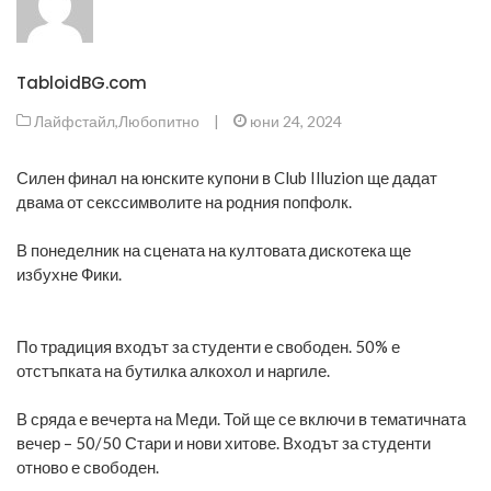
TabloidBG.com
Лайфстайл
,
Любопитно
|
юни 24, 2024
Силен финал на юнските купони в Club Illuzion ще дадат
двама от секссимволите на родния попфолк.
В понеделник на сцената на култовата дискотека ще
избухне Фики.
По традиция входът за студенти е свободен. 50% е
отстъпката на бутилка алкохол и наргиле.
В сряда е вечерта на Меди. Той ще се включи в тематичната
вечер – 50/50 Стари и нови хитове. Входът за студенти
отново е свободен.