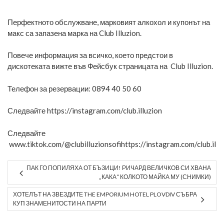
Перфектното обслужване, марковият алкохол и купонът на
макс са запазена марка на Club Illuzion.
Повече информация за всичко, което предстои в
дискотеката вижте във Фейсбук страницата на
Club Illuzion.
Телефон за резервации: 0894 40 50 60
Следвайте
https://instagram.com/club.illuzion
Следвайте
www.tiktok.com/@clubilluzionsofihttps://instagram.com/club.illu
ПАК ГО ПОПИЛЯХА ОТ БЪЗИЦИ! РИЧАРД ВЕЛИЧКОВ СИ ХВАНА
„КАКА“ КОЛКОТО МАЙКА МУ (СНИМКИ)
ХОТЕЛЪТ НА ЗВЕЗДИТЕ THE EMPORIUM HOTEL PLOVDIV СЪБРА
КУП ЗНАМЕНИТОСТИ НА ПАРТИ