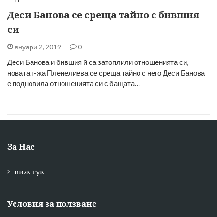
Деси Банова се среща тайно с бившия
си
януари 2, 2019
0
Деси Банова и бившия й са затоплили отношенията си,
новата г-жа Пленелиева се среща тайно с него Деси Банова
е подновила отношенията си с бащата…
За Нас
виж тук
Условия за ползване